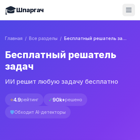
🎓
Шпаргач
Главная
/
Все разделы
/
Бесплатный решатель задач
Бесплатный решатель
задач
ИИ решит любую задачу бесплатно
⭐
4.9
✓
90k+
рейтинг
решено
🛡️
Обходит AI-детекторы