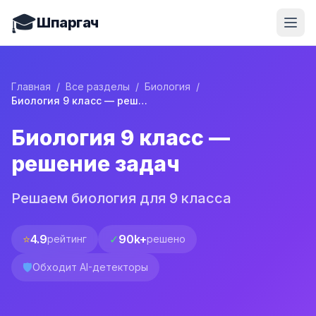
🎓
Шпаргач
Главная
/
Все разделы
/
Биология
/
Биология 9 класс — решение задач
Биология 9 класс —
решение задач
Решаем биология для 9 класса
⭐
4.9
✓
90k+
рейтинг
решено
🛡️
Обходит AI-детекторы