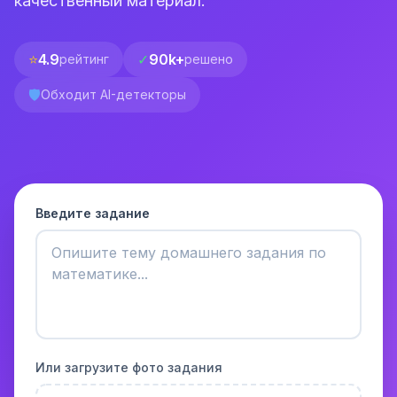
качественный материал.
⭐
4.9
✓
90k+
рейтинг
решено
🛡️
Обходит AI-детекторы
Введите задание
Или загрузите фото задания