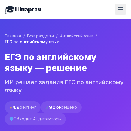
🎓
Шпаргач
Главная
/
Все разделы
/
Английский язык
/
ЕГЭ по английскому языку — решение
ЕГЭ по английскому
языку — решение
ИИ решает задания ЕГЭ по английскому
языку
⭐
4.9
✓
90k+
рейтинг
решено
🛡️
Обходит AI-детекторы