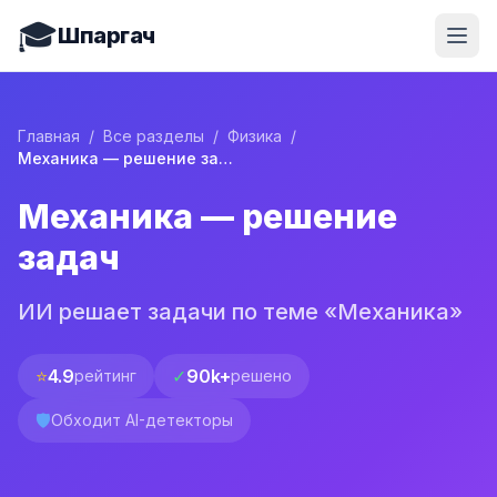
🎓
Шпаргач
Главная
/
Все разделы
/
Физика
/
Механика — решение задач
Механика — решение
задач
ИИ решает задачи по теме «Механика»
⭐
4.9
✓
90k+
рейтинг
решено
🛡️
Обходит AI-детекторы