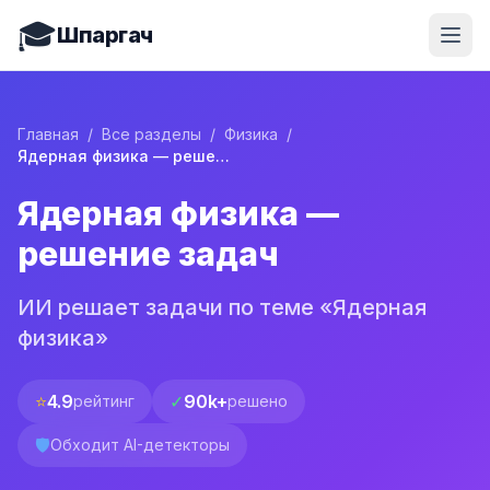
🎓
Шпаргач
Главная
/
Все разделы
/
Физика
/
Ядерная физика — решение задач
Ядерная физика —
решение задач
ИИ решает задачи по теме «Ядерная
физика»
⭐
4.9
✓
90k+
рейтинг
решено
🛡️
Обходит AI-детекторы