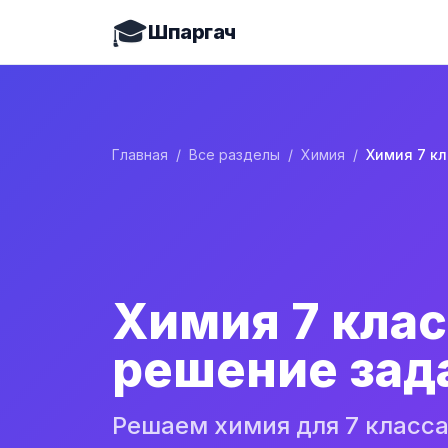
🎓
Шпаргач
Главная
/
Все разделы
/
Химия
/
Химия 7 кла
решение зад
Решаем химия для 7 класс