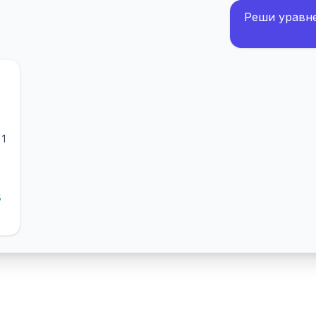
Реши уравнен
 1
5