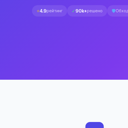
⭐
4.9
✓
90k+
🛡️
рейтинг
решено
Обход