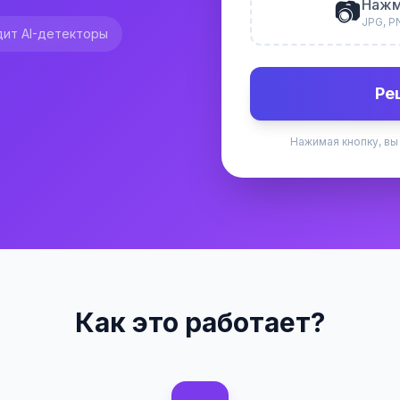
📷
Нажм
JPG, P
ит AI-детекторы
Ре
Нажимая кнопку, вы
Как это работает?