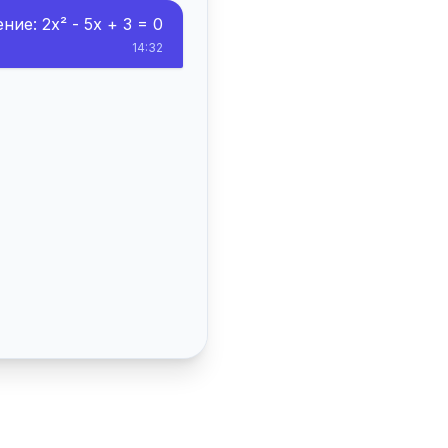
ие: 2x² - 5x + 3 = 0
14:32