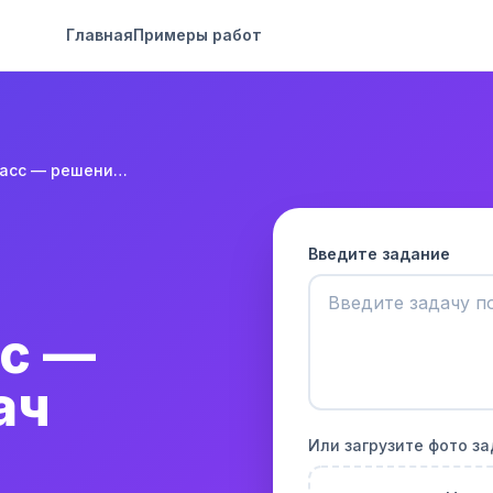
Главная
Примеры работ
Химия 7 класс — решение задач
Введите задание
сс —
ач
Или загрузите фото з
а