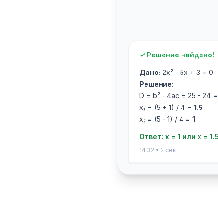
✓ Решение найдено!
Дано:
2x² - 5x + 3 = 0
Решение:
D = b² - 4ac = 25 - 24 =
x₁ = (5 + 1) / 4 =
1.5
x₂ = (5 - 1) / 4 =
1
Ответ: x = 1 или x = 1.
14:32 • 2 сек