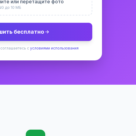
ите или перетащите фото
NG до 10 МБ
шить бесплатно
 соглашаетесь с
условиями использования