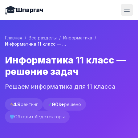
🎓
Шпаргач
Главная
/
Все разделы
/
Информатика
/
Информатика 11 класс — решение задач
Информатика 11 класс —
решение задач
Решаем информатика для 11 класса
⭐
4.9
✓
90k+
рейтинг
решено
🛡️
Обходит AI-детекторы