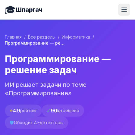
🎓
Шпаргач
Главная
/
Все разделы
/
Информатика
/
Программирование — решение задач
Программирование —
решение задач
ИИ решает задачи по теме
«Программирование»
⭐
4.9
✓
90k+
рейтинг
решено
🛡️
Обходит AI-детекторы