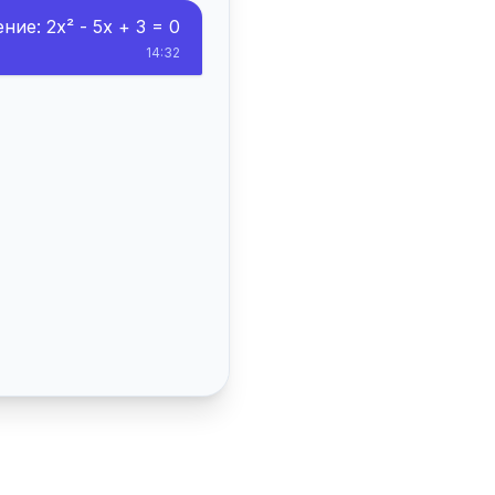
ие: 2x² - 5x + 3 = 0
14:32