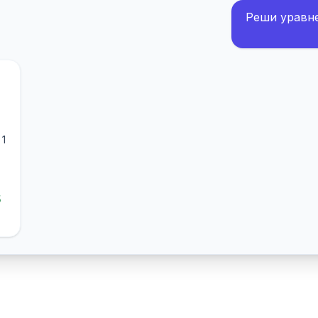
Реши уравнен
 1
5