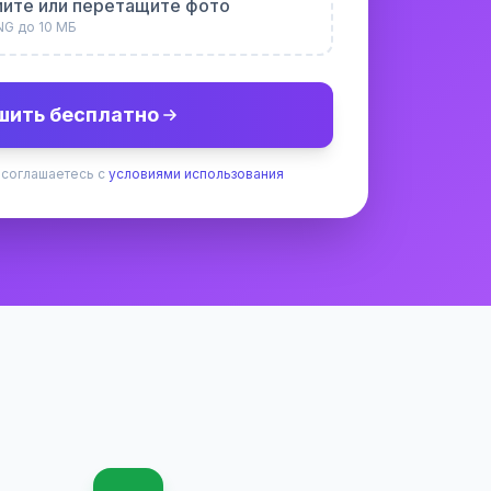
ите или перетащите фото
NG до 10 МБ
шить бесплатно
 соглашаетесь с
условиями использования