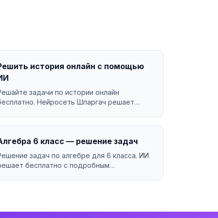
Решить история онлайн с помощью
ИИ
Решайте задачи по истории онлайн
бесплатно. Нейросеть Шпаргач решает
история за секунды с подробным ...
Алгебра 6 класс — решение задач
Решение задач по алгебре для 6 класса. ИИ
решает бесплатно с подробным
объяснением....