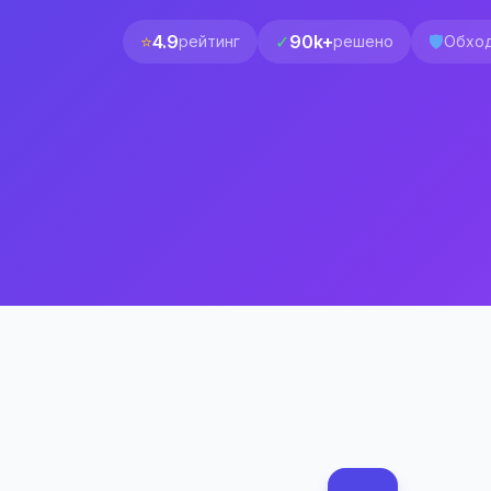
⭐
4.9
✓
90k+
🛡️
рейтинг
решено
Обход