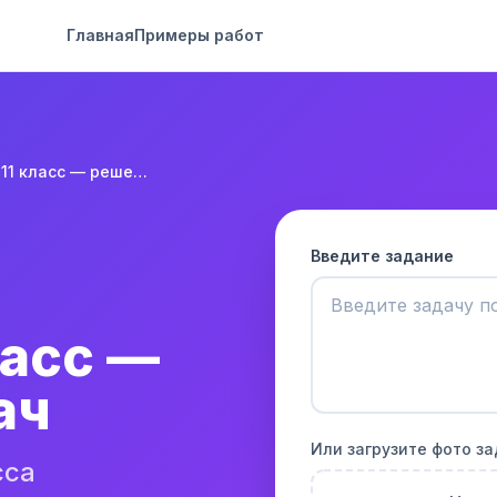
Главная
Примеры работ
История 11 класс — решение задач
Введите задание
ласс —
ач
Или загрузите фото з
сса