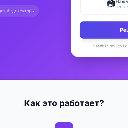
📷
Нажм
JPG, P
ит AI-детекторы
Ре
Нажимая кнопку, вы
Как это работает?