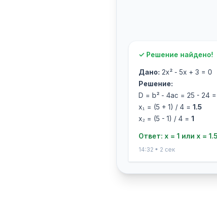
✓ Решение найдено!
Дано:
2x² - 5x + 3 = 0
Решение:
D = b² - 4ac = 25 - 24 =
x₁ = (5 + 1) / 4 =
1.5
x₂ = (5 - 1) / 4 =
1
Ответ: x = 1 или x = 1.
14:32 • 2 сек