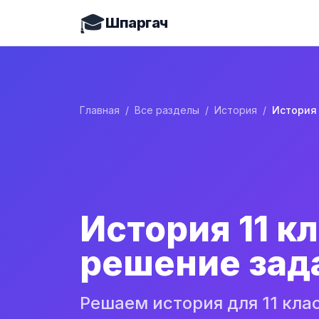
🎓
Шпаргач
Главная
/
Все разделы
/
История
/
История 11 к
решение зад
Решаем история для 11 кла