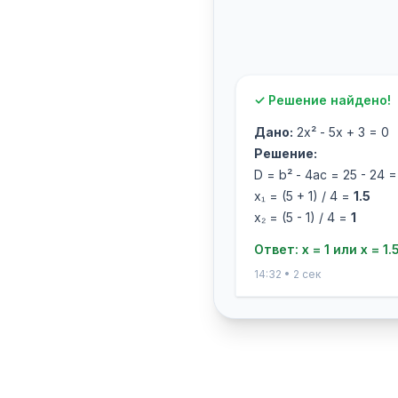
✓ Решение найдено!
Дано:
2x² - 5x + 3 = 0
Решение:
D = b² - 4ac = 25 - 24 =
x₁ = (5 + 1) / 4 =
1.5
x₂ = (5 - 1) / 4 =
1
Ответ: x = 1 или x = 1.
14:32 • 2 сек