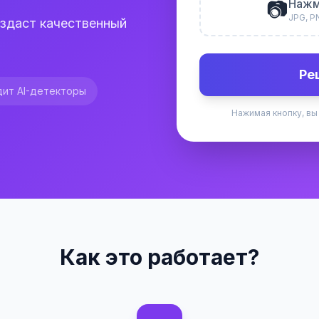
📷
Нажм
JPG, P
оздаст качественный
Ре
ит AI-детекторы
Нажимая кнопку, вы
Как это работает?