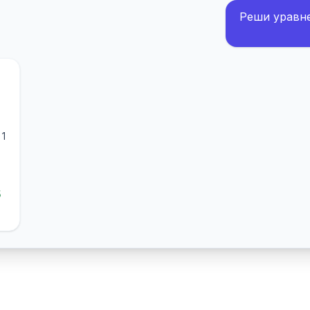
Реши уравнен
 1
5