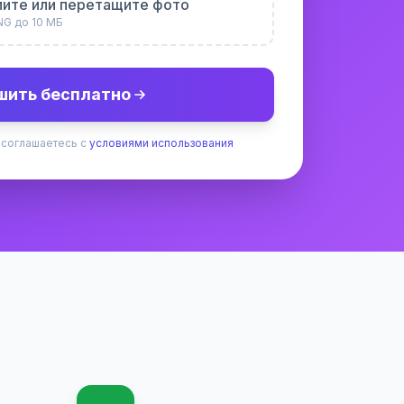
ите или перетащите фото
NG до 10 МБ
шить бесплатно
 соглашаетесь с
условиями использования