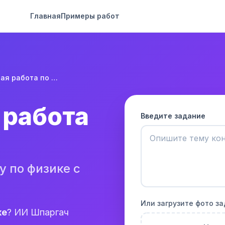
Главная
Примеры работ
Контрольная работа по физике
 работа
Введите задание
 по физике с
Или загрузите фото з
ке
? ИИ Шпаргач