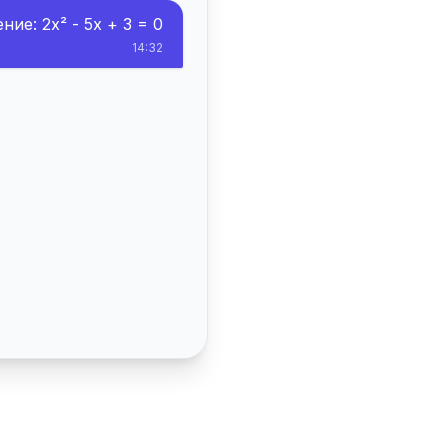
ие: 2x² - 5x + 3 = 0
14:32