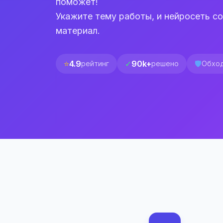
поможет!
Укажите тему работы, и нейросеть с
материал.
⭐
4.9
✓
90k+
🛡️
рейтинг
решено
Обход