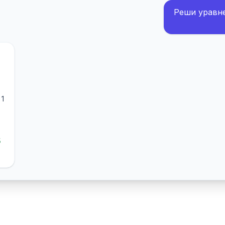
Реши уравнен
 1
5