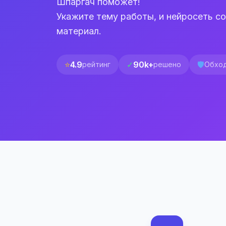
Шпаргач поможет!
Укажите тему работы, и нейросеть с
материал.
⭐
4.9
✓
90k+
🛡️
рейтинг
решено
Обход