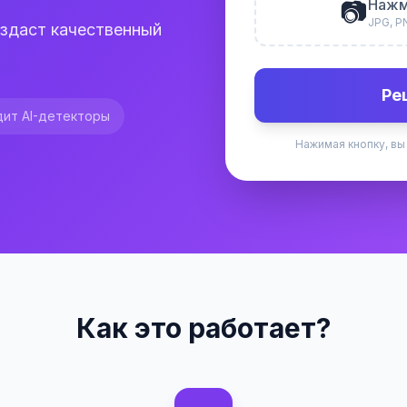
📷
Нажм
JPG, P
оздаст качественный
Ре
ит AI-детекторы
Нажимая кнопку, вы
Как это работает?