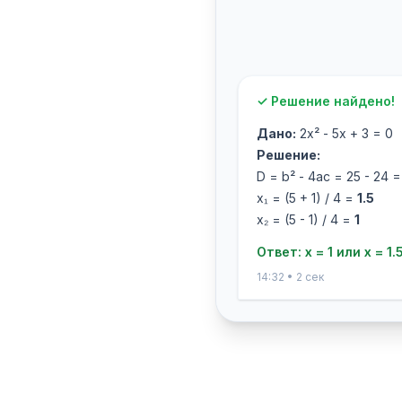
✓ Решение найдено!
Дано:
2x² - 5x + 3 = 0
Решение:
D = b² - 4ac = 25 - 24 =
x₁ = (5 + 1) / 4 =
1.5
x₂ = (5 - 1) / 4 =
1
Ответ: x = 1 или x = 1.
14:32 • 2 сек