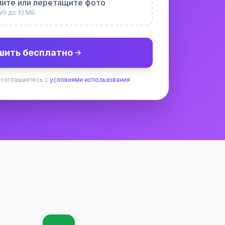
ите или перетащите фото
NG до 10 МБ
шить бесплатно
 соглашаетесь с
условиями использования