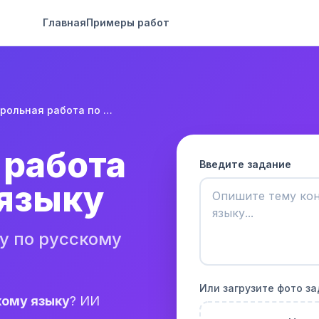
Главная
Примеры работ
Контрольная работа по русскому языку
 работа
Введите задание
 языку
у по русскому
Или загрузите фото з
кому языку
? ИИ