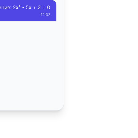
ие: 2x² - 5x + 3 = 0
14:32