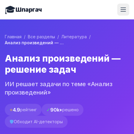
🎓
Шпаргач
Главная
/
Все разделы
/
Литература
/
Анализ произведений — решение задач
Анализ произведений —
решение задач
ИИ решает задачи по теме «Анализ
произведений»
⭐
4.9
✓
90k+
рейтинг
решено
🛡️
Обходит AI-детекторы