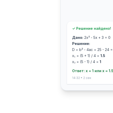
✓ Решение найдено!
Дано:
2x² - 5x + 3 = 0
Решение:
D = b² - 4ac = 25 - 24 =
x₁ = (5 + 1) / 4 =
1.5
x₂ = (5 - 1) / 4 =
1
Ответ: x = 1 или x = 1.
14:32 • 2 сек