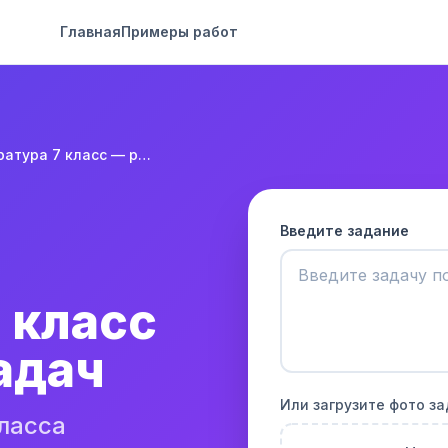
Главная
Примеры работ
Литература 7 класс — решение задач
Введите задание
 класс
адач
Или загрузите фото з
ласса