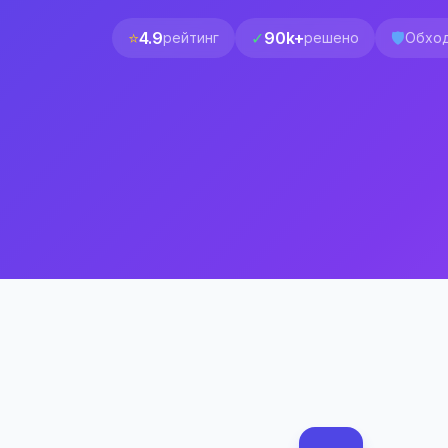
⭐
4.9
✓
90k+
🛡️
рейтинг
решено
Обход