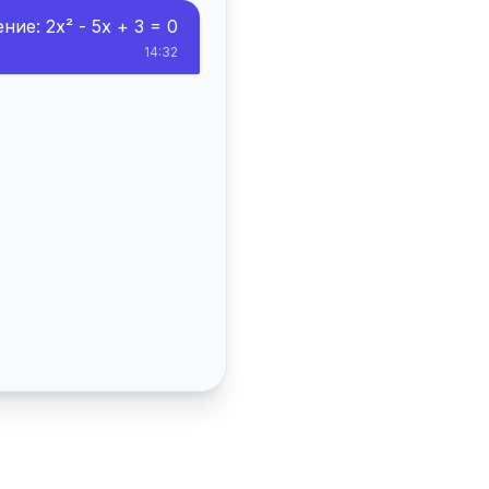
ие: 2x² - 5x + 3 = 0
14:32