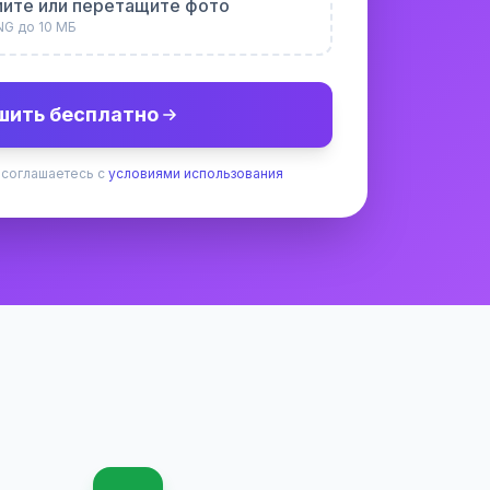
ите или перетащите фото
NG до 10 МБ
шить бесплатно
 соглашаетесь с
условиями использования