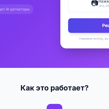
📷
Нажм
JPG, P
ит AI-детекторы
Ре
Нажимая кнопку, вы
Как это работает?