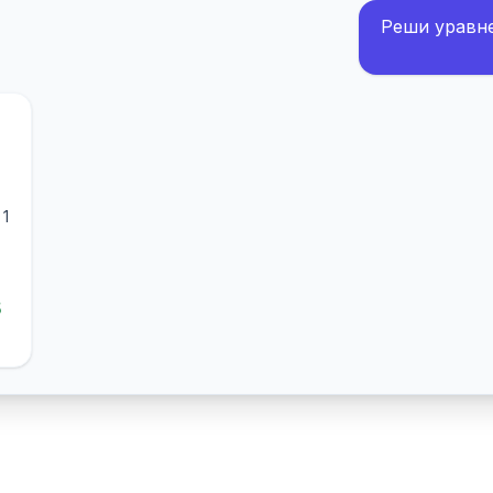
Реши уравнен
 1
5