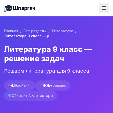
🎓
Шпаргач
Главная
/
Все разделы
/
Литература
/
Литература 9 класс — решение задач
Литература 9 класс —
решение задач
Решаем литература для 9 класса
⭐
4.9
✓
90k+
рейтинг
решено
🛡️
Обходит AI-детекторы