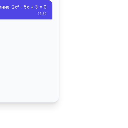
ие: 2x² - 5x + 3 = 0
14:32