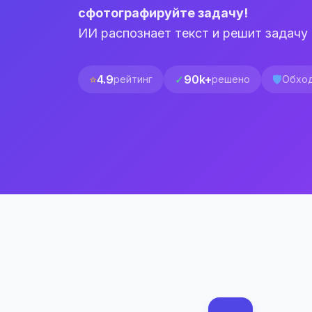
сфотографируйте задачу!
ИИ распознает текст и решит задачу 
⭐
4.9
✓
90k+
🛡️
рейтинг
решено
Обход