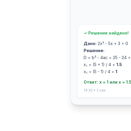
✓ Решение найдено!
Дано:
2x² - 5x + 3 = 0
Решение:
D = b² - 4ac = 25 - 24 =
x₁ = (5 + 1) / 4 =
1.5
x₂ = (5 - 1) / 4 =
1
Ответ: x = 1 или x = 1.
14:32 • 2 сек