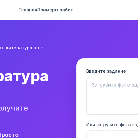
Главная
Примеры работ
Решить литература по фото
ратура
Введите задание
олучите
Или загрузите фото з
Просто