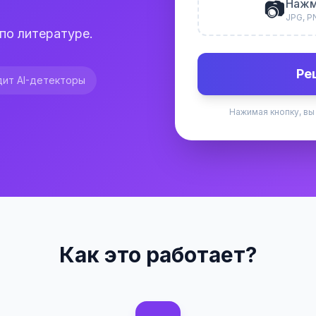
📷
Нажм
JPG, P
по литературе.
Ре
ит AI-детекторы
Нажимая кнопку, вы
Как это работает?