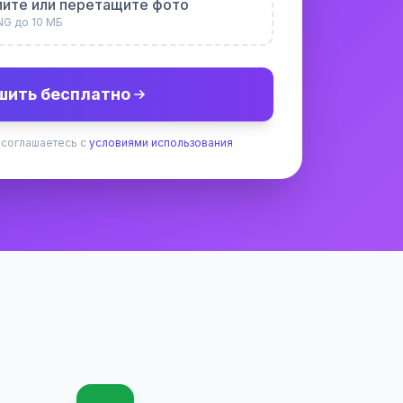
ите или перетащите фото
NG до 10 МБ
шить бесплатно
 соглашаетесь с
условиями использования