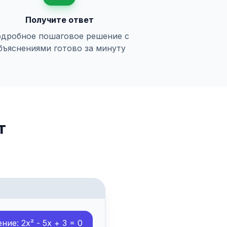
Получите ответ
дробное пошаговое решение с
бъяснениями готово за минуту
т
ие: 2x² - 5x + 3 = 0