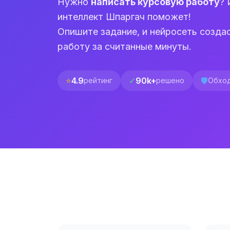
Нужно
написать курсовую работу
? 
интеллект Шпаргач поможет!
Опишите задание, и нейросеть созда
работу за считанные минуты.
⭐
4.9
✓
90k+
🛡️
рейтинг
решено
Обход