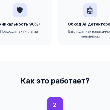
🛡️
🤖
Уникальность 90%+
Обход AI-детектор
Проходит антиплагиат
Выглядит как написанн
человеком
Как это работает?
2