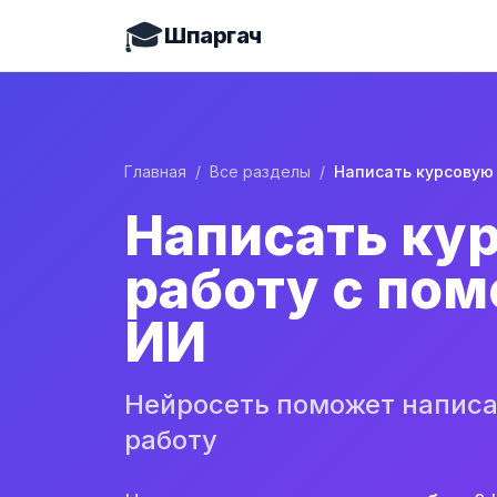
🎓
Шпаргач
Главная
/
Все разделы
/
Написать ку
работу с по
ИИ
Нейросеть поможет написа
работу