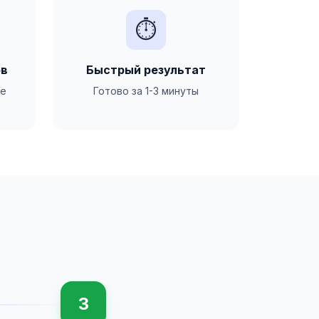
⏱️
ов
Быстрый результат
ое
Готово за 1-3 минуты
3