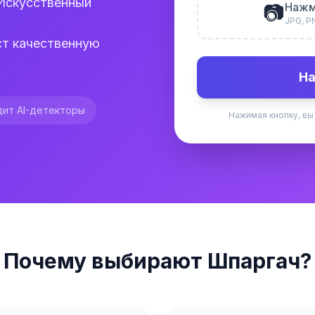
Искусственный
📷
Нажм
JPG, P
ст качественную
На
ит AI-детекторы
Нажимая кнопку, вы
Почему выбирают Шпаргач?