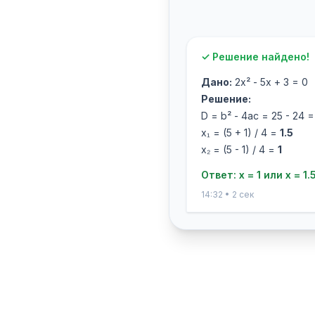
✓ Решение найдено!
Дано:
2x² - 5x + 3 = 0
Решение:
D = b² - 4ac = 25 - 24 =
x₁ = (5 + 1) / 4 =
1.5
x₂ = (5 - 1) / 4 =
1
Ответ: x = 1 или x = 1.
14:32 • 2 сек