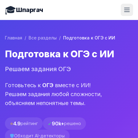
🎓
Шпаргач
Главная
/
Все разделы
/
Подготовка к ОГЭ с ИИ
Подготовка к ОГЭ с ИИ
Решаем задания ОГЭ
Готовьтесь к
ОГЭ
вместе с ИИ!
Решаем задания любой сложности,
объясняем непонятные темы.
⭐
4.9
✓
90k+
рейтинг
решено
🛡️
Обходит AI-детекторы