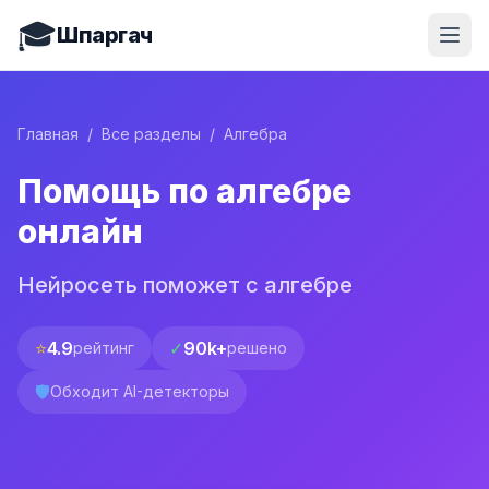
🎓
Шпаргач
Главная
/
Все разделы
/
Алгебра
Помощь по алгебре
онлайн
Нейросеть поможет с алгебре
⭐
4.9
✓
90k+
рейтинг
решено
🛡️
Обходит AI-детекторы