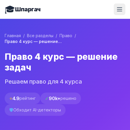
🎓
Шпаргач
Главная
/
Все разделы
/
Право
/
Право 4 курс — решение задач
Право 4 курс — решение
задач
Решаем право для 4 курса
⭐
4.9
✓
90k+
рейтинг
решено
🛡️
Обходит AI-детекторы