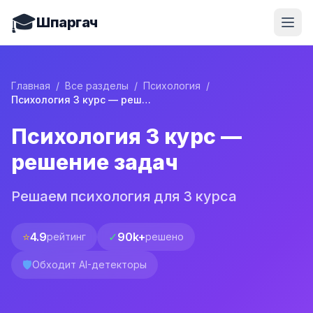
🎓
Шпаргач
Главная
/
Все разделы
/
Психология
/
Психология 3 курс — решение задач
Психология 3 курс —
решение задач
Решаем психология для 3 курса
⭐
4.9
✓
90k+
рейтинг
решено
🛡️
Обходит AI-детекторы