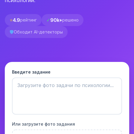
психологии.
⭐
4.9
✓
90k+
рейтинг
решено
🛡️
Обходит AI-детекторы
Введите задание
Или загрузите фото задания