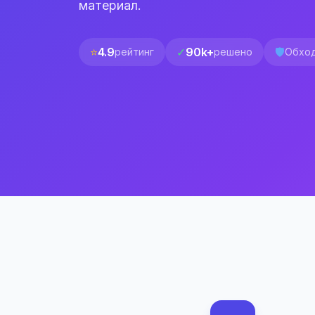
материал.
⭐
4.9
✓
90k+
🛡️
рейтинг
решено
Обход