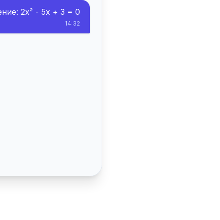
ие: 2x² - 5x + 3 = 0
14:32