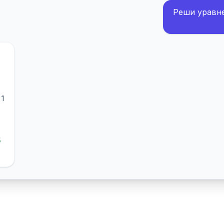
Реши уравнен
 1
5