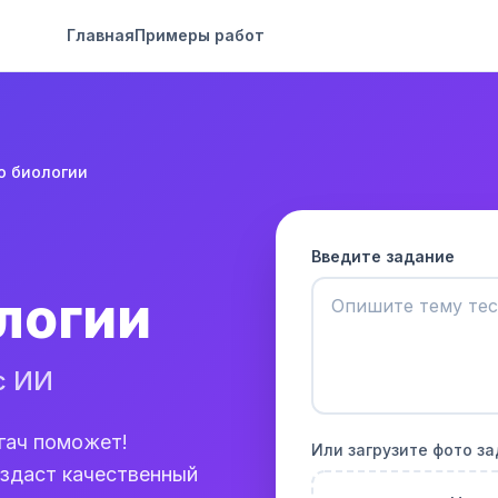
Главная
Примеры работ
о биологии
Введите задание
логии
с ИИ
гач поможет!
Или загрузите фото з
оздаст качественный