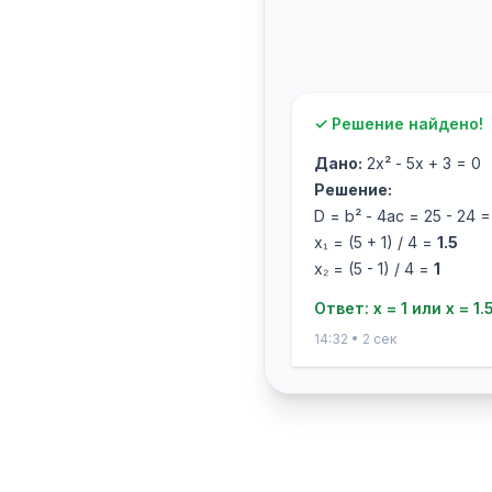
✓ Решение найдено!
Дано:
2x² - 5x + 3 = 0
Решение:
D = b² - 4ac = 25 - 24 =
x₁ = (5 + 1) / 4 =
1.5
x₂ = (5 - 1) / 4 =
1
Ответ: x = 1 или x = 1.
14:32 • 2 сек