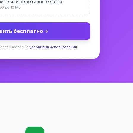
ите или перетащите фото
NG до 10 МБ
шить бесплатно
 соглашаетесь с
условиями использования