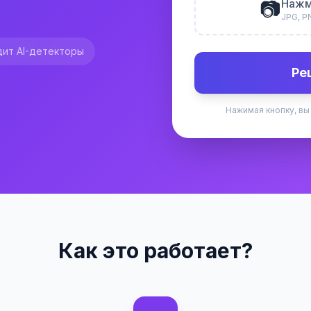
📷
Нажм
JPG, P
ит AI-детекторы
Ре
Нажимая кнопку, вы
Как это работает?