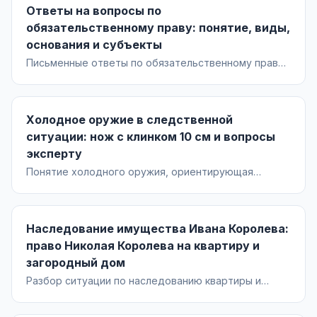
Ответы на вопросы по
доказывания и типовые судебные подходы.
обязательственному праву: понятие, виды,
основания и субъекты
Письменные ответы по обязательственному праву:
понятие обязательства, особенности
правоотношений, соотношение с вещными правами,
основания возникновения, классификация,
Холодное оружие в следственной
структура и субъекты.
ситуации: нож с клинком 10 см и вопросы
эксперту
Понятие холодного оружия, ориентирующая
оценка ножа с клинком 10 см и перечень
корректных вопросов эксперту для следственной
ситуации. Акцент на признаках, а не только на длине
Наследование имущества Ивана Королева:
клинка.
право Николая Королева на квартиру и
загородный дом
Разбор ситуации по наследованию квартиры и
загородного дома Ивана Королева: очереди
наследников, завещание, супружеская доля,