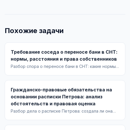
Похожие задачи
Требование соседа о переносе бани в СНТ:
нормы, расстояния и права собственников
Разбор спора о переносе бани в СНТ: какие нормы
применять, минимальные отступы и расстояния
между постройками, права и обязанности соседей,
алгоритм досудебной и судебной защиты.
Гражданско-правовые обязательства на
основании расписки Петрова: анализ
обстоятельств и правовая оценка
Разбор дела о расписке Петрова: создала ли она
гражданско-правовое обязательство, как
квалифицировать документ и какие факты нужно
доказать. Применимые нормы ГК РФ, бремя