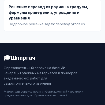
принятие наследства. Ответ, когда Николай
Решение: перевод из радиан в градусы,
Королев наследует имущество и когда нет.
формулы приведения, упрощения и
уравнения
Подробное решение задач: перевод углов из
радиан в градусы, применение формул приведения,
упрощение тригонометрических выражений и
решение уравнений. Объяснения шагов и ответы к
каждому пункту.
🎓
Шпаргач
Образовательный сервис на базе ИИ.
Генерация учебных материалов и примеров
академических работ для
самостоятельного изучения.
Материалы сервиса носят информационный характер и
предназначены для образовательных целей.