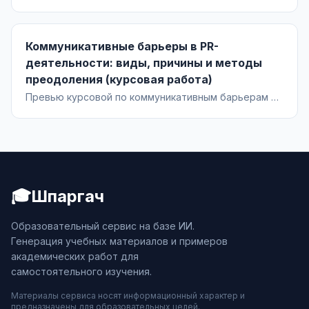
образовании 5–9 классов: теоретико-нормативные
основания (ФГОС ООО), модели и формы,
проектирование комплекса занятий, диагностика и
Коммуникативные барьеры в PR-
оценка результатов.
деятельности: виды, причины и методы
преодоления (курсовая работа)
Превью курсовой по коммуникативным барьерам в
PR: понятие и классификация, причины
возникновения, специфика коммуникации PR-
специалиста и практические методы преодоления с
рекомендациями и кейсами.
🎓
Шпаргач
Образовательный сервис на базе ИИ.
Генерация учебных материалов и примеров
академических работ для
самостоятельного изучения.
Материалы сервиса носят информационный характер и
предназначены для образовательных целей.