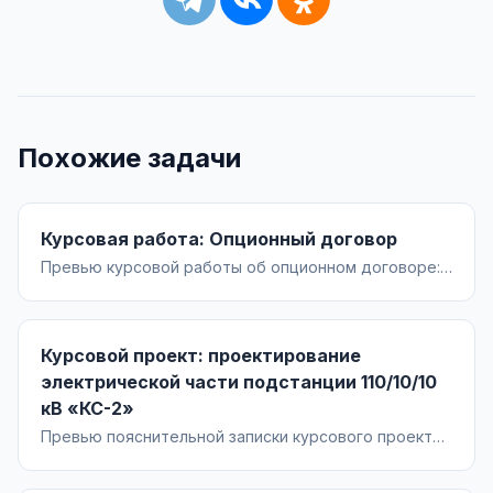
Похожие задачи
Курсовая работа: Опционный договор
Превью курсовой работы об опционном договоре:
правовая природа, отличие от предварительного
договора и опциона на заключение договора,
существенные условия, механизм реализации,
Курсовой проект: проектирование
риски и судебная практика, практические кейсы
применения.
электрической части подстанции 110/10/10
кВ «КС-2»
Превью пояснительной записки курсового проекта
по проектированию электрической части ПС
110/10/10 кВ «КС-2»: анализ условий, расчёты