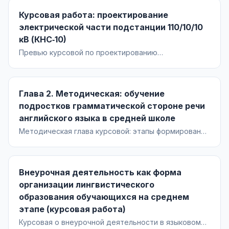
трансформаторов и КЗ, выбор схем РУ, аппаратуры,
Курсовая работа: проектирование
шин и ведомость оборудования. Чертёж А1.
электрической части подстанции 110/10/10
кВ (КНС‑10)
Превью курсовой по проектированию
электрической части ПС 110/10/10 кВ (КНС‑10): анализ
условий Нижневартовского района, выбор
трансформаторов и схем РУ, расчёт токов КЗ,
Глава 2. Методическая: обучение
подбор аппаратов, шин и ведомость оборудования.
подростков грамматической стороне речи
английского языка в средней школе
Методическая глава курсовой: этапы формирования
рецептивных и продуктивных грамматических
навыков, технологии обучения и средства работы с
грамматикой в 8 классе; приложение с планом
Внеурочная деятельность как форма
фрагмента урока.
организации лингвистического
образования обучающихся на среднем
этапе (курсовая работа)
Курсовая о внеурочной деятельности в языковом