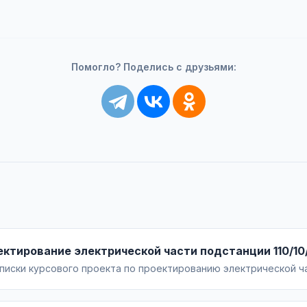
Помогло? Поделись с друзьями:
ектирование электрической части подстанции 110/10
иски курсового проекта по проектированию электрической час
расчёты трансформаторов и КЗ, выбор схем РУ, аппаратуры, ши