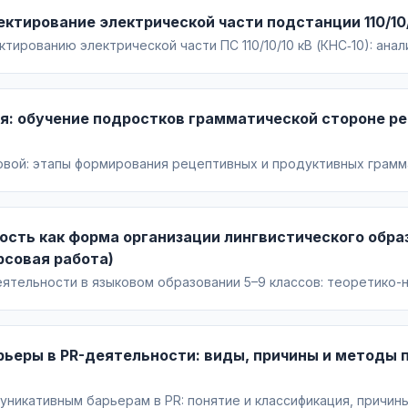
ектирование электрической части подстанции 110/10/
тированию электрической части ПС 110/10/10 кВ (КНС‑10): анал
 выбор трансформаторов и схем РУ, расчёт токов КЗ, подбор
.
я: обучение подростков грамматической стороне ре
овой: этапы формирования рецептивных и продуктивных грамм
едства работы с грамматикой в 8 классе; приложение с планом
ость как форма организации лингвистического обр
рсовая работа)
еятельности в языковом образовании 5–9 классов: теоретико
мы, проектирование комплекса занятий, диагностика и оценка
ьеры в PR-деятельности: виды, причины и методы 
никативным барьерам в PR: понятие и классификация, причины