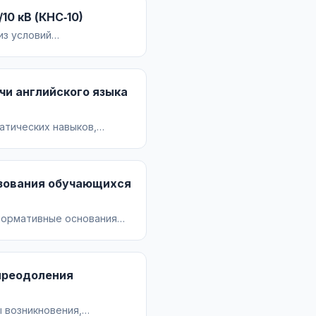
10 кВ (КНС‑10)
из условий
 аппаратов, шин и
чи английского языка
атических навыков,
 фрагмента урока.
азования обучающихся
-нормативные основания
 результатов.
преодоления
 возникновения,