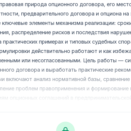
правовая природа опционного договора, его мест
стности, предварительного договора и опциона на
е ключевые элементы механизма реализации: срок
ния, распределение рисков и последствия наруше
а практических примерах и типовых судебных спор
ормулировки действительно работают и как избеж
ленными или несогласованными. Цель работы — с
ного договора и выработать практические реком
чи включают анализ нормативной базы, сравнени
вление проблем правоприменения и формирование
иям опционных соглашений в предпринимательской