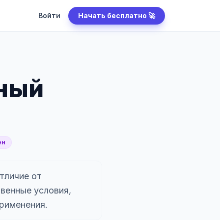
Войти
Начать бесплатно 🚀
нный
ен
тличие от
венные условия,
применения.