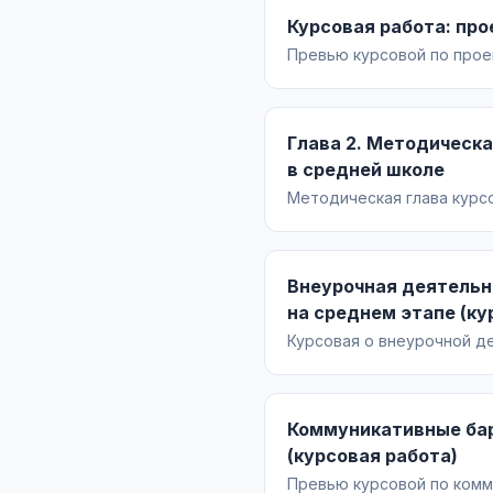
Курсовая работа: про
Превью курсовой по проек
Нижневартовского района,
ведомость оборудования
Глава 2. Методическа
в средней школе
Методическая глава курс
технологии обучения и ср
Внеурочная деятельн
на среднем этапе (ку
Курсовая о внеурочной д
(ФГОС ООО), модели и фор
Коммуникативные бар
(курсовая работа)
Превью курсовой по комму