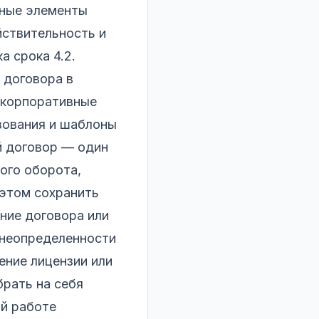
жные элементы
йствительность и
а срока 4.2.
 договора в
 корпоративные
ьзования и шаблоны
й договор — один
ого оборота,
 этом сохранить
ние договора или
х неопределенности
ение лицензии или
брать на себя
ой работе