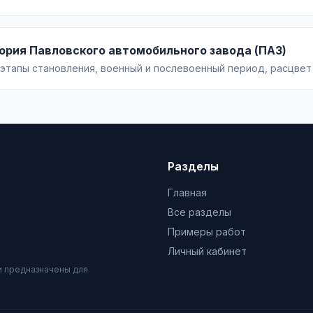
PR-специалиста и практические методы преодоления с рекоме
ория Павловского автомобильного завода (ПАЗ)
 этапы становления, военный и послевоенный период, расцве
е в 2000–2020-е. Структура, введение, источники и логика ис
Разделы
Главная
Все разделы
Примеры работ
Личный кабинет
и предназначены для