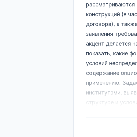
рассматриваются 
конструкций (в ча
договора), а такж
заявления требова
акцент делается н
показать, какие ф
условий неопреде
содержание опцион
применению. Зада
институтами, выя
структуре и услов