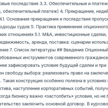
вовые последствия 3.3. Обеспечительные и плате
, обеспечительный платеж) 4. Прекращение, неде
4.1. Основания прекращения и последствия пропуск
одходы судов 5. Практика применения опционного
их отношениях 5.1. M&A, инвестиционные сделки,
Недвижимость, аренда, поставка: сценарии испол
ение 7. Список литературы ## Введение Опционны
ребованных инструментов современного гражданск
ее зафиксировать условия будущей сделки и при
он свободу выбора: реализовать право на заключе
о. Такая конструкция особенно полезна в условия
ктива, наступление корпоративных событий, получ
когда бизнесу важно «застолбить» условия, но не 
тельство заключить основной договор. В курсов