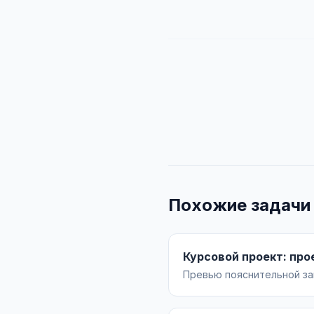
Похожие задачи
Курсовой проект: про
Превью пояснительной зап
«КС-2»: анализ условий, 
оборудования. Чертёж А1.