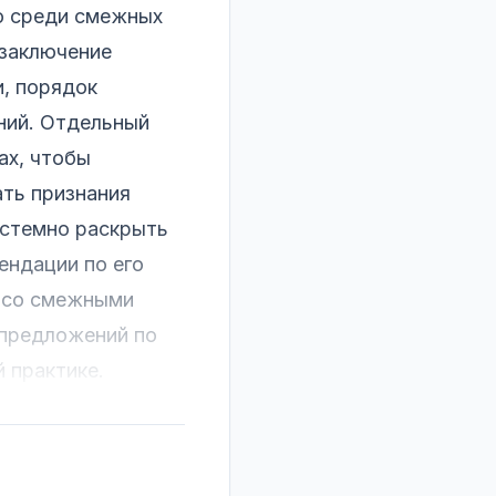
о среди смежных
 заключение
и, порядок
ний. Отдельный
ах, чтобы
ать признания
истемно раскрыть
ендации по его
е со смежными
 предложений по
 практике.