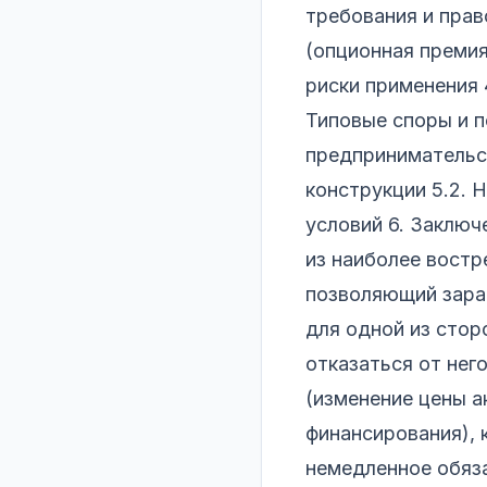
требования и пра
(опционная премия
риски применения 
Типовые споры и п
предпринимательск
конструкции 5.2. 
условий 6. Заключ
из наиболее вост
позволяющий заран
для одной из стор
отказаться от нег
(изменение цены а
финансирования), 
немедленное обяза