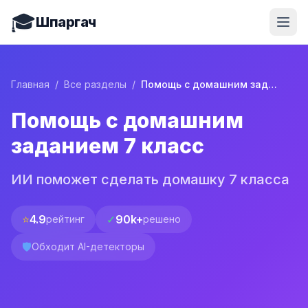
🎓
Шпаргач
Главная
/
Все разделы
/
Помощь с домашним заданием 7 класс
Помощь с домашним
заданием 7 класс
ИИ поможет сделать домашку 7 класса
⭐
4.9
✓
90k+
рейтинг
решено
🛡️
Обходит AI-детекторы