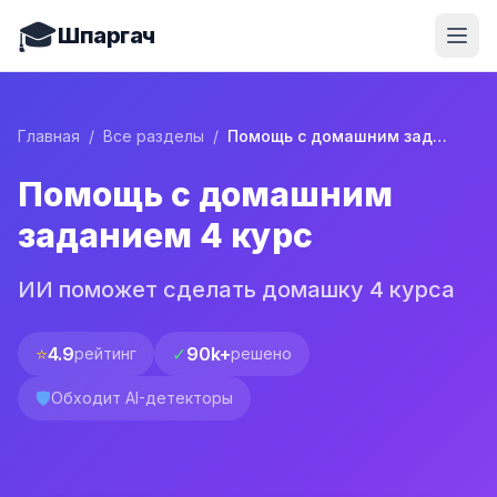
🎓
Шпаргач
Главная
/
Все разделы
/
Помощь с домашним заданием 4 курс
Помощь с домашним
заданием 4 курс
ИИ поможет сделать домашку 4 курса
⭐
4.9
✓
90k+
рейтинг
решено
🛡️
Обходит AI-детекторы