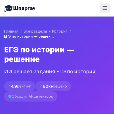
🎓
Шпаргач
Главная
/
Все разделы
/
История
/
ЕГЭ по истории — решение
ЕГЭ по истории —
решение
ИИ решает задания ЕГЭ по истории
⭐
4.9
✓
90k+
рейтинг
решено
🛡️
Обходит AI-детекторы