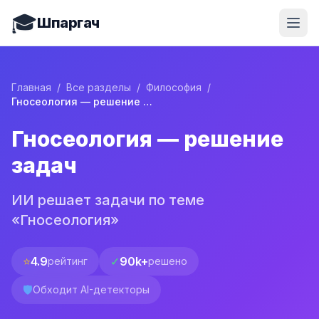
🎓
Шпаргач
Главная
/
Все разделы
/
Философия
/
Гносеология — решение задач
Гносеология — решение
задач
ИИ решает задачи по теме
«Гносеология»
⭐
4.9
✓
90k+
рейтинг
решено
🛡️
Обходит AI-детекторы