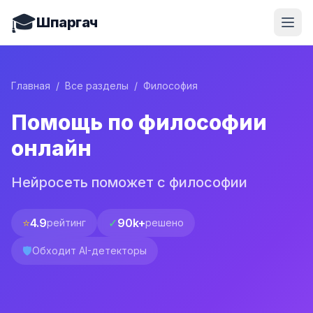
🎓
Шпаргач
Главная
/
Все разделы
/
Философия
Помощь по философии
онлайн
Нейросеть поможет с философии
⭐
4.9
✓
90k+
рейтинг
решено
🛡️
Обходит AI-детекторы