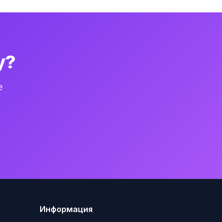
у?
е
Информация