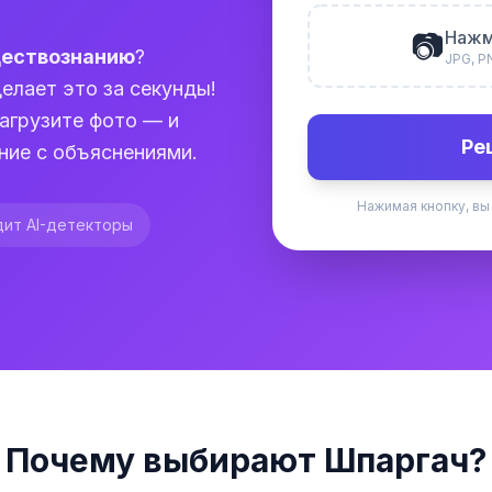
📷
Нажм
ествознанию
?
JPG, P
елает это за секунды!
агрузите фото — и
Ре
ние с объяснениями.
Нажимая кнопку, вы
ит AI-детекторы
Почему выбирают Шпаргач?