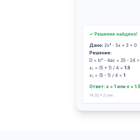
✓ Решение найдено!
Дано:
2x² - 5x + 3 = 0
Решение:
D = b² - 4ac = 25 - 24 =
x₁ = (5 + 1) / 4 =
1.5
x₂ = (5 - 1) / 4 =
1
Ответ: x = 1 или x = 1.
14:32 • 2 сек