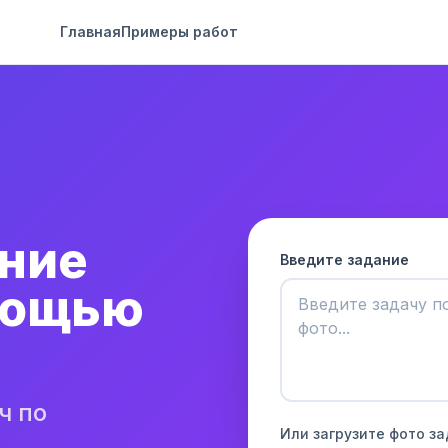
Главная
Примеры работ
ние
Введите задание
мощью
ч по
Или загрузите фото з