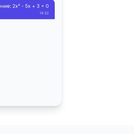
ие: 2x² - 5x + 3 = 0
14:32