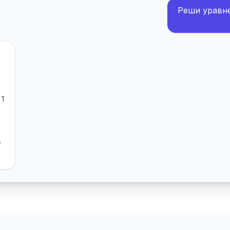
Реши уравнен
 1
5