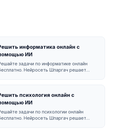
Решить информатика онлайн с
помощью ИИ
Решайте задачи по информатике онлайн
бесплатно. Нейросеть Шпаргач решает
информатика за секунды с по...
Решить психология онлайн с
помощью ИИ
Решайте задачи по психологии онлайн
бесплатно. Нейросеть Шпаргач решает
психология за секунды с подр...