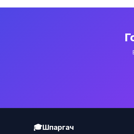
Г
🎓
Шпаргач