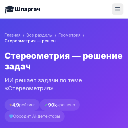
🎓
Шпаргач
Главная
/
Все разделы
/
Геометрия
/
Стереометрия — решение задач
Стереометрия — решение
задач
ИИ решает задачи по теме
«Стереометрия»
⭐
4.9
✓
90k+
рейтинг
решено
🛡️
Обходит AI-детекторы