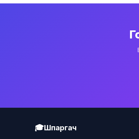
Г
🎓
Шпаргач