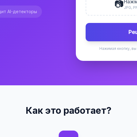
📷
Нажм
JPG, P
ит AI-детекторы
Ре
Нажимая кнопку, вы
Как это работает?