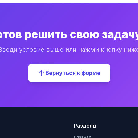
отов решить свою задач
Введи условие выше или нажми кнопку ниж
Вернуться к форме
Разделы
Главная