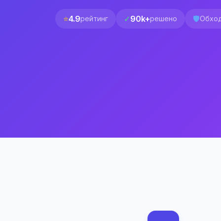
⭐
4.9
✓
90k+
🛡️
рейтинг
решено
Обход