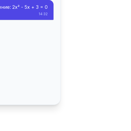
ие: 2x² - 5x + 3 = 0
14:32