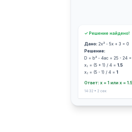
✓ Решение найдено!
Дано:
2x² - 5x + 3 = 0
Решение:
D = b² - 4ac = 25 - 24 =
x₁ = (5 + 1) / 4 =
1.5
x₂ = (5 - 1) / 4 =
1
Ответ: x = 1 или x = 1.
14:32 • 2 сек