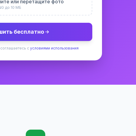
ите или перетащите фото
NG до 10 МБ
шить бесплатно
 соглашаетесь с
условиями использования