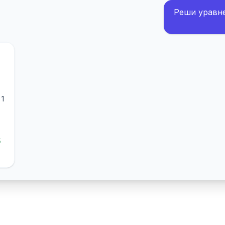
Реши уравнен
 1
5