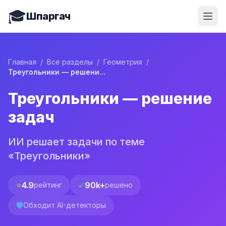
🎓
Шпаргач
Главная
/
Все разделы
/
Геометрия
/
Треугольники — решение задач
Треугольники — решение
задач
ИИ решает задачи по теме
«Треугольники»
⭐
4.9
✓
90k+
рейтинг
решено
🛡️
Обходит AI-детекторы