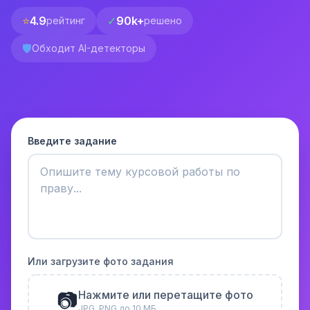
⭐
4.9
✓
90k+
рейтинг
решено
🛡️
Обходит AI-детекторы
Введите задание
Или загрузите фото задания
📷
Нажмите или перетащите фото
JPG, PNG до 10 МБ