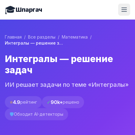
🎓
Шпаргач
Главная
/
Все разделы
/
Математика
/
Интегралы — решение задач
Интегралы — решение
задач
ИИ решает задачи по теме «Интегралы»
⭐
4.9
✓
90k+
рейтинг
решено
🛡️
Обходит AI-детекторы