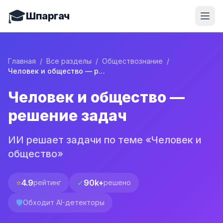
🎓
Шпаргач
Главная
/
Все разделы
/
Обществознание
/
Человек и общество — решение задач
Человек и общество —
решение задач
ИИ решает задачи по теме «Человек и
общество»
⭐
4.9
✓
90k+
рейтинг
решено
🛡️
Обходит AI-детекторы