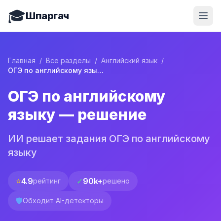
🎓
Шпаргач
Главная
/
Все разделы
/
Английский язык
/
ОГЭ по английскому языку — решение
ОГЭ по английскому
языку — решение
ИИ решает задания ОГЭ по английскому
языку
⭐
4.9
✓
90k+
рейтинг
решено
🛡️
Обходит AI-детекторы