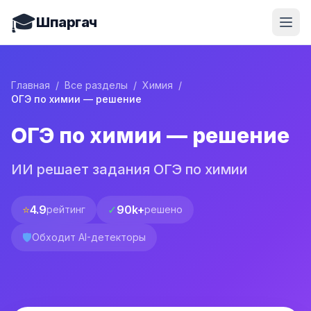
🎓
Шпаргач
Главная
/
Все разделы
/
Химия
/
ОГЭ по химии — решение
ОГЭ по химии — решение
ИИ решает задания ОГЭ по химии
⭐
4.9
✓
90k+
рейтинг
решено
🛡️
Обходит AI-детекторы