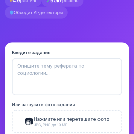
⭐
4.9
✓
90k+
рейтинг
решено
🛡️
Обходит AI-детекторы
Введите задание
Или загрузите фото задания
📷
Нажмите или перетащите фото
JPG, PNG до 10 МБ