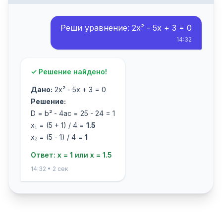
Реши уравнение: 2x² - 5x + 3 = 0
14:32
✓ Решение найдено!
Дано:
2x² - 5x + 3 = 0
Решение:
D = b² - 4ac = 25 - 24 = 1
x₁ = (5 + 1) / 4 =
1.5
x₂ = (5 - 1) / 4 =
1
Ответ: x = 1 или x = 1.5
14:32 • 2 сек