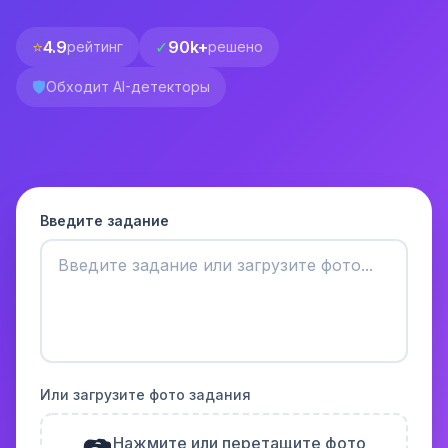
⭐
4.9
✓
90k+
рейтинг
решено
🛡️
Обходит AI-детекторы
Введите задание
Или загрузите фото задания
Нажмите или перетащите фото