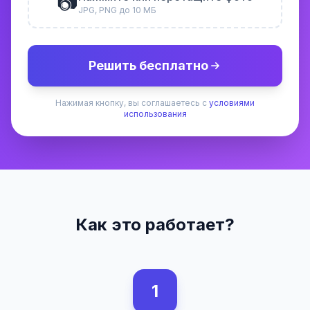
📷
JPG, PNG до 10 МБ
Решить бесплатно
Нажимая кнопку, вы соглашаетесь с
условиями
использования
Как это работает?
1