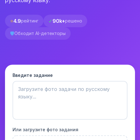
русскому языку.
⭐
4.9
✓
90k+
рейтинг
решено
🛡️
Обходит AI-детекторы
Введите задание
Или загрузите фото задания