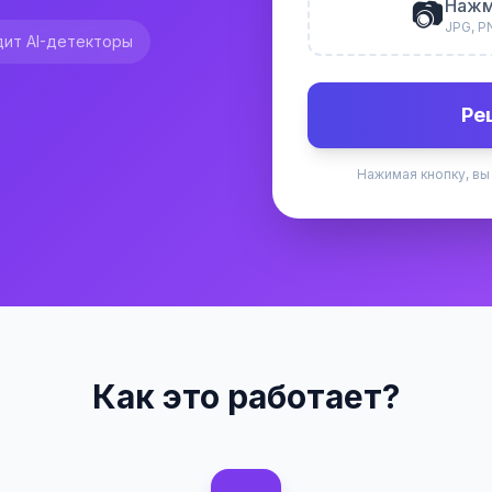
📷
Нажм
JPG, P
ит AI-детекторы
Ре
Нажимая кнопку, вы
Как это работает?