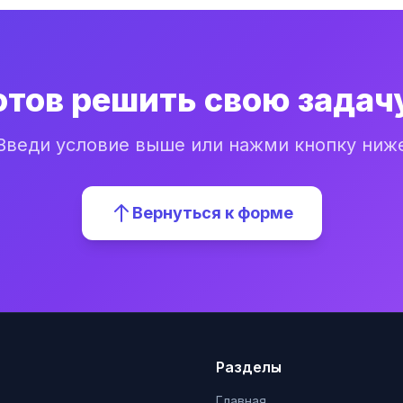
отов решить свою задач
Введи условие выше или нажми кнопку ниж
Вернуться к форме
Разделы
Главная