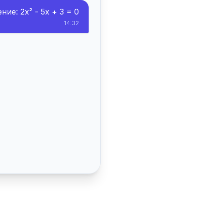
ие: 2x² - 5x + 3 = 0
14:32