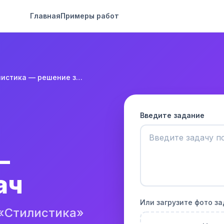
Главная
Примеры работ
Стилистика — решение задач
Введите задание
—
ач
Или загрузите фото з
 «Стилистика»