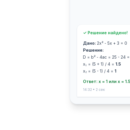
✓ Решение найдено!
Дано:
2x² - 5x + 3 = 0
Решение:
D = b² - 4ac = 25 - 24 =
x₁ = (5 + 1) / 4 =
1.5
x₂ = (5 - 1) / 4 =
1
Ответ: x = 1 или x = 1.
14:32 • 2 сек