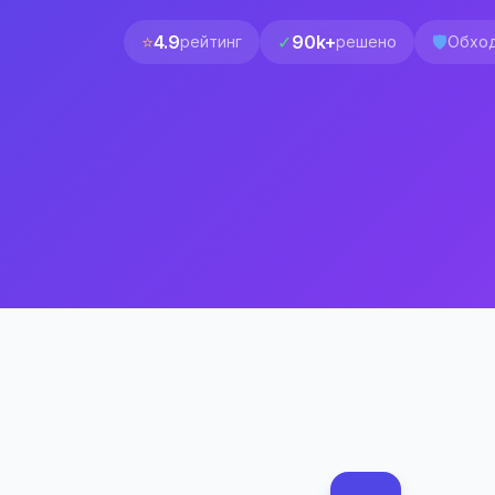
⭐
4.9
✓
90k+
🛡️
рейтинг
решено
Обход