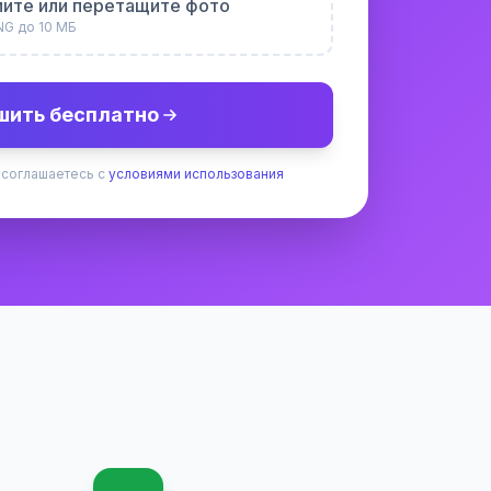
ите или перетащите фото
NG до 10 МБ
шить бесплатно
 соглашаетесь с
условиями использования