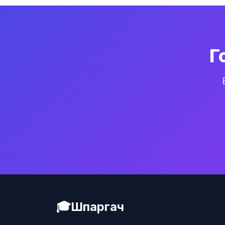
Г
🎓
Шпаргач