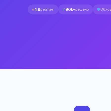
⭐
4.9
✓
90k+
🛡️
рейтинг
решено
Обход