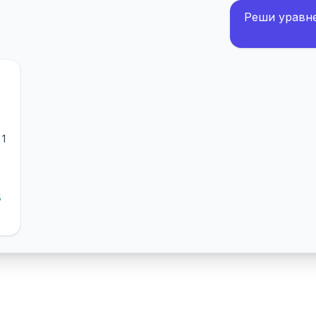
Реши уравнен
 1
5