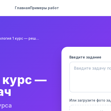
Главная
Примеры работ
Социология 1 курс — решение задач
Введите задание
 курс —
ач
Или загрузите фото з
урса