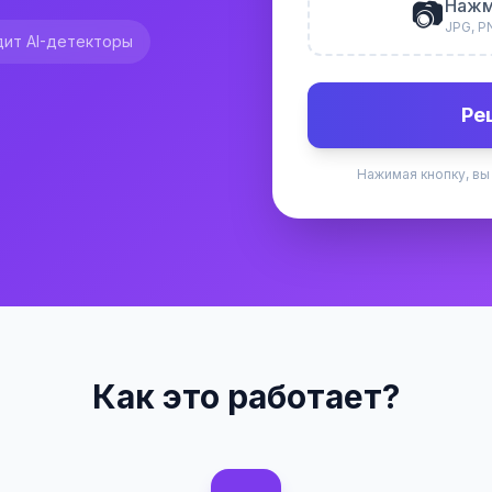
📷
Нажм
JPG, P
ит AI-детекторы
Ре
Нажимая кнопку, вы
Как это работает?