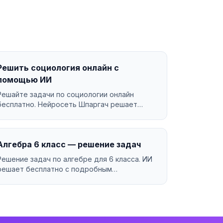
Решить социология онлайн с
помощью ИИ
Решайте задачи по социологии онлайн
бесплатно. Нейросеть Шпаргач решает
социология за секунды с подр...
Алгебра 6 класс — решение задач
Решение задач по алгебре для 6 класса. ИИ
решает бесплатно с подробным
объяснением....