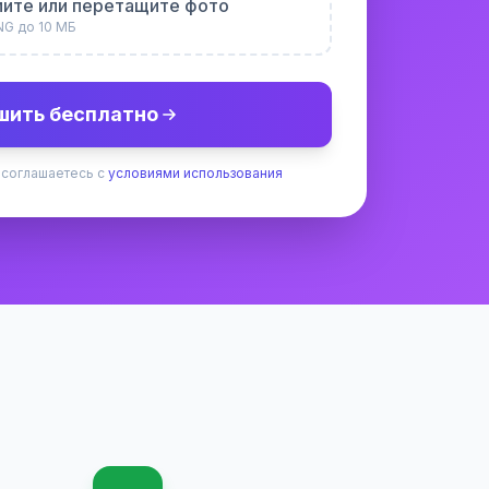
ите или перетащите фото
NG до 10 МБ
шить бесплатно
 соглашаетесь с
условиями использования