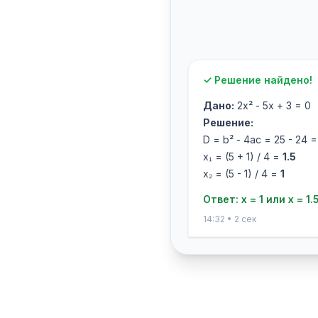
✓ Решение найдено!
Дано:
2x² - 5x + 3 = 0
Решение:
D = b² - 4ac = 25 - 24 =
x₁ = (5 + 1) / 4 =
1.5
x₂ = (5 - 1) / 4 =
1
Ответ: x = 1 или x = 1.
14:32 • 2 сек