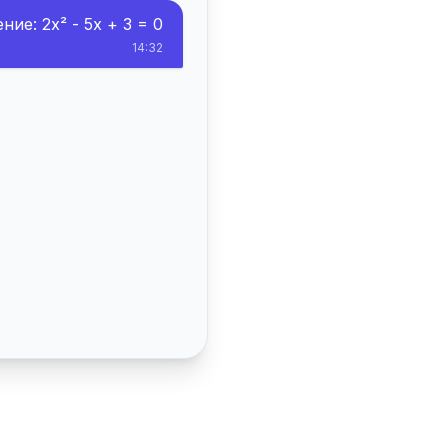
ие: 2x² - 5x + 3 = 0
14:32