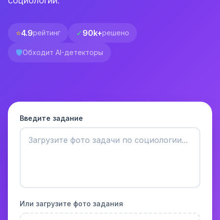
социологии.
⭐
4.9
✓
90k+
рейтинг
решено
🛡️
Обходит AI-детекторы
Введите задание
Или загрузите фото задания