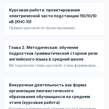
110/10/10 кВ «КС-2»: анализ условий, расчёты
трансформаторов и КЗ, выбор схем РУ, аппаратуры,
Курсовая работа: проектирование
шин и ведомость оборудования. Чертёж А1.
электрической части подстанции 110/10/10
кВ (КНС‑10)
Превью курсовой по проектированию
электрической части ПС 110/10/10 кВ (КНС‑10): анализ
условий Нижневартовского района, выбор
трансформаторов и схем РУ, расчёт токов КЗ,
Глава 2. Методическая: обучение
подбор аппаратов, шин и ведомость оборудования.
подростков грамматической стороне речи
английского языка в средней школе
Методическая глава курсовой: этапы формирования
рецептивных и продуктивных грамматических
навыков, технологии обучения и средства работы с
грамматикой в 8 классе; приложение с планом
Внеурочная деятельность как форма
фрагмента урока.
организации лингвистического
образования обучающихся на среднем
этапе (курсовая работа)
Курсовая о внеурочной деятельности в языковом