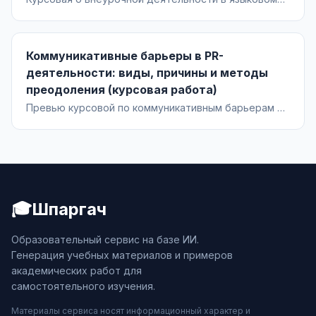
образовании 5–9 классов: теоретико-нормативные
основания (ФГОС ООО), модели и формы,
проектирование комплекса занятий, диагностика и
Коммуникативные барьеры в PR-
оценка результатов.
деятельности: виды, причины и методы
преодоления (курсовая работа)
Превью курсовой по коммуникативным барьерам в
PR: понятие и классификация, причины
возникновения, специфика коммуникации PR-
специалиста и практические методы преодоления с
рекомендациями и кейсами.
🎓
Шпаргач
Образовательный сервис на базе ИИ.
Генерация учебных материалов и примеров
академических работ для
самостоятельного изучения.
Материалы сервиса носят информационный характер и