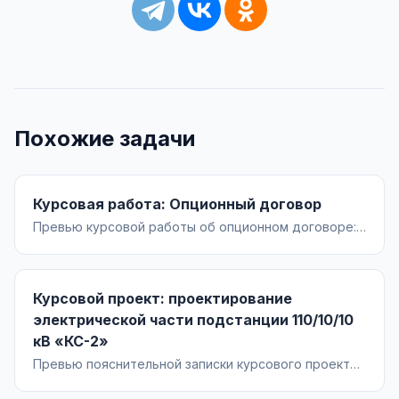
Похожие задачи
Курсовая работа: Опционный договор
Превью курсовой работы об опционном договоре:
правовая природа, отличие от предварительного
договора и опциона на заключение договора,
существенные условия, механизм реализации,
Курсовой проект: проектирование
риски и судебная практика, практические кейсы
применения.
электрической части подстанции 110/10/10
кВ «КС-2»
Превью пояснительной записки курсового проекта
по проектированию электрической части ПС