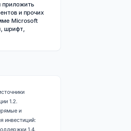
 приложить 
нтов и прочих 
е Microsoft 
 шрифт, 
 источники
ии 1.2.
прямые и
я инвестиций:
оддержки 1.4.