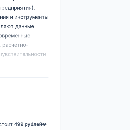
предприятия).
ния и инструменты
вляют данные
современные
, расчетно-
 чувствительности
 стоит
499 рублей
❤️