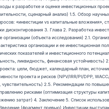
оды к разработке и оценке инвестиционных проект
вительности, сценарный анализ) 1.5. Обзор научны
росов: «инвестиции vs капитальные вложения», с
вки дисконтирования 3. Глава 2. Разработка инвес
е организации (объекта исследования) 2.1. Органи
актеристика организации и ее инвестиционная пол
ческих показателей и инвестиционного потенциал
ьность, ликвидность, финансовая устойчивость) 
роекта: цели, бюджет, календарный план, источн
тивности проекта и рисков (NPV/IRR/PI/DPP, WAC
, чувствительность) 2.5. Рекомендации по повыш
правлению рисками (оптимизация структуры капит
жению затрат) 4. Заключение 5. Список использо
 Введение (фрагмент превью) Инвестиции выступ