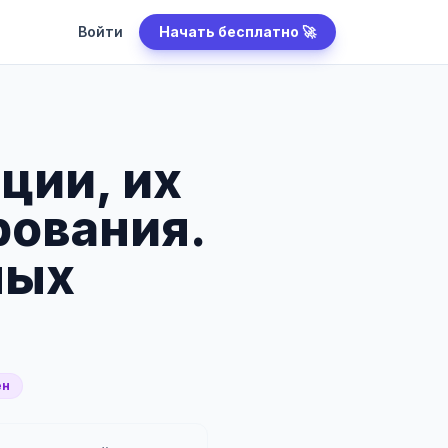
Войти
Начать бесплатно 🚀
ции, их
рования.
ных
ен