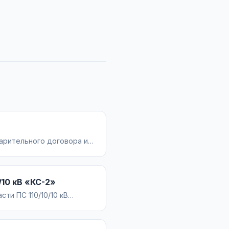
арительного договора и
 судебная практика,
/10 кВ «КС-2»
ти ПС 110/10/10 кВ
н и ведомость