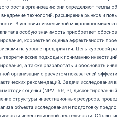
ого роста организации: они определяют темпы о
 внедрение технологий, расширение рынков и пов
ности. В условиях изменчивой макроэкономическ
капитала особую значимость приобретает обосно
ирования, корректная оценка эффективности прое
рисками на уровне предприятия. Цель курсовой р
 теоретические подходы к пониманию инвестиций
ирования, а также разработать и обосновать инв
тной организации с расчетом показателей эффект
актических рекомендаций. Задачи исследования в
и методик оценки (NPV, IRR, PI, дисконтированный
чение структуры инвестиционных ресурсов, прове
ализа объекта исследования и подготовку предл
ивности инвестиционной деятельности. Объект 