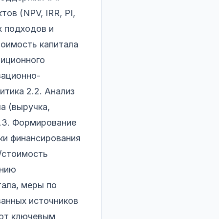
ов (NPV, IRR, PI,
х подходов и
тоимость капитала
тиционного
зационно-
итика 2.2. Анализ
а (выручка,
2.3. Формирование
ики финансирования
C/стоимость
ению
ала, меры по
ванных источников
ают ключевым