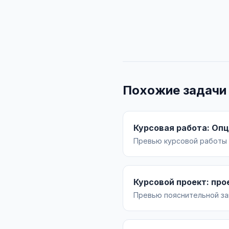
Похожие задачи
Курсовая работа: Оп
Превью курсовой работы 
опциона на заключение до
практические кейсы прим
Курсовой проект: про
Превью пояснительной зап
«КС-2»: анализ условий, 
оборудования. Чертёж А1.