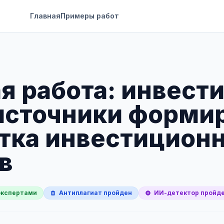
Главная
Примеры работ
я работа: инвести
источники форми
тка инвестицион
в
экспертами
Антиплагиат пройден
ИИ-детектор пройд