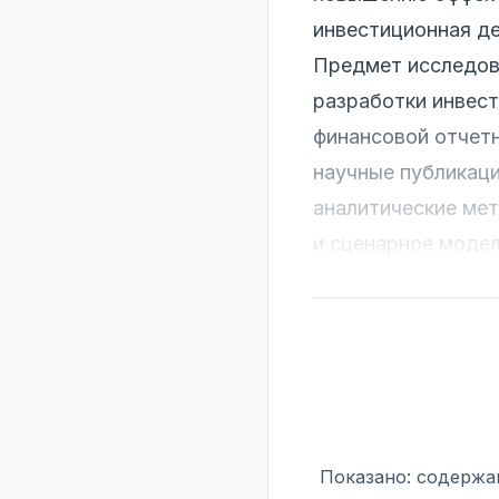
инвестиционная де
Предмет исследов
разработки инвес
финансовой отчет
научные публикаци
аналитические мет
и сценарное моде
Показано: содержан