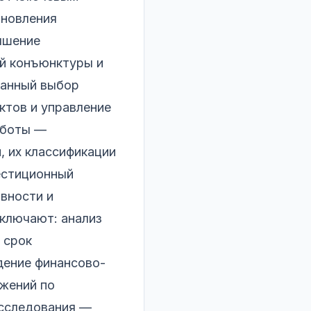
бновления
ышение
ой конъюнктуры и
ванный выбор
ктов и управление
аботы —
, их классификации
естиционный
ивности и
ключают: анализ
 срок
дение финансово-
ожений по
исследования —