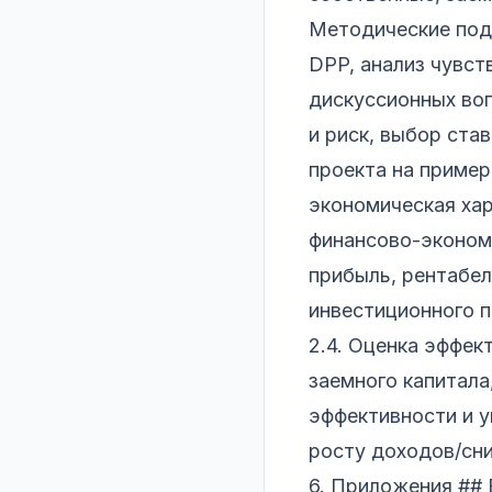
Методические подх
DPP, анализ чувст
дискуссионных воп
и риск, выбор ста
проекта на пример
экономическая хар
финансово-экономи
прибыль, рентабел
инвестиционного п
2.4. Оценка эффек
заемного капитала
эффективности и у
росту доходов/сни
6. Приложения ##