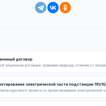
ционный договор
об опционном договоре: правовая природа, отличие от предв
говора, существенные условия, механизм реализации, риски и
енения.
ектирование электрической части подстанции 110/10
иски курсового проекта по проектированию электрической час
расчёты трансформаторов и КЗ, выбор схем РУ, аппаратуры, ши