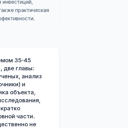
 инвестиций,
 также практическая
ффективности.
мом 35-45 
 две главы: 
ченых, анализ 
чники) и 
ка объекта, 
сследования, 
кратко 
вной части. 
ественно не 